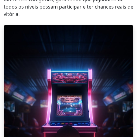
todos os níveis possam participar e ter chances reais de
vitória.