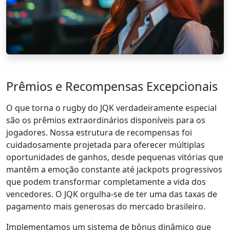
Prêmios e Recompensas Excepcionais
O que torna o rugby do JQK verdadeiramente especial
são os prêmios extraordinários disponíveis para os
jogadores. Nossa estrutura de recompensas foi
cuidadosamente projetada para oferecer múltiplas
oportunidades de ganhos, desde pequenas vitórias que
mantêm a emoção constante até jackpots progressivos
que podem transformar completamente a vida dos
vencedores. O JQK orgulha-se de ter uma das taxas de
pagamento mais generosas do mercado brasileiro.
Implementamos um sistema de bônus dinâmico que