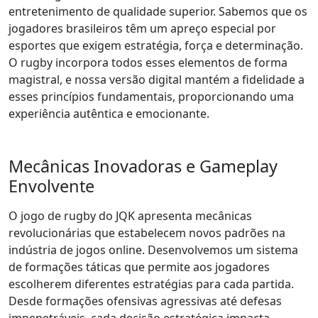
entretenimento de qualidade superior. Sabemos que os
jogadores brasileiros têm um apreço especial por
esportes que exigem estratégia, força e determinação.
O rugby incorpora todos esses elementos de forma
magistral, e nossa versão digital mantém a fidelidade a
esses princípios fundamentais, proporcionando uma
experiência autêntica e emocionante.
Mecânicas Inovadoras e Gameplay
Envolvente
O jogo de rugby do JQK apresenta mecânicas
revolucionárias que estabelecem novos padrões na
indústria de jogos online. Desenvolvemos um sistema
de formações táticas que permite aos jogadores
escolherem diferentes estratégias para cada partida.
Desde formações ofensivas agressivas até defesas