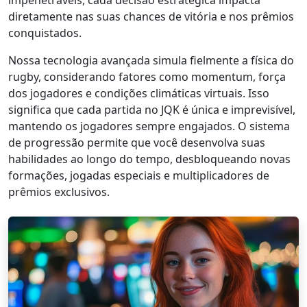
impenetráveis, cada decisão estratégica impacta
diretamente nas suas chances de vitória e nos prêmios
conquistados.
Nossa tecnologia avançada simula fielmente a física do
rugby, considerando fatores como momentum, força
dos jogadores e condições climáticas virtuais. Isso
significa que cada partida no JQK é única e imprevisível,
mantendo os jogadores sempre engajados. O sistema
de progressão permite que você desenvolva suas
habilidades ao longo do tempo, desbloqueando novas
formações, jogadas especiais e multiplicadores de
prêmios exclusivos.