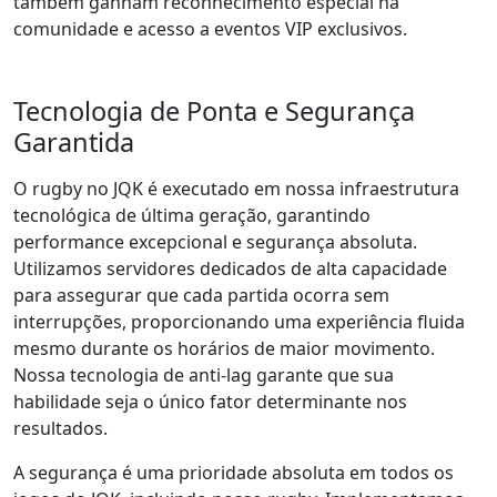
também ganham reconhecimento especial na
comunidade e acesso a eventos VIP exclusivos.
Tecnologia de Ponta e Segurança
Garantida
O rugby no JQK é executado em nossa infraestrutura
tecnológica de última geração, garantindo
performance excepcional e segurança absoluta.
Utilizamos servidores dedicados de alta capacidade
para assegurar que cada partida ocorra sem
interrupções, proporcionando uma experiência fluida
mesmo durante os horários de maior movimento.
Nossa tecnologia de anti-lag garante que sua
habilidade seja o único fator determinante nos
resultados.
A segurança é uma prioridade absoluta em todos os